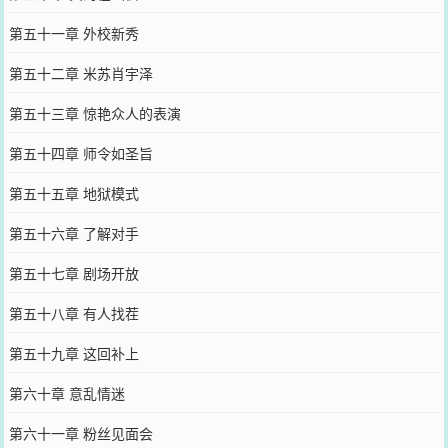
第五十一章 外校新秀
第五十二章 米苏肖宇泽
第五十三章 惊艳众人的表演
第五十四章 师令如圣旨
第五十五章 地狱模式
第五十六章 了解对手
第五十七章 剧场开放
第五十八章 有人找茬
第五十九章 这回补上
第六十章 意乱情迷
第六十一章 粉丝见面会