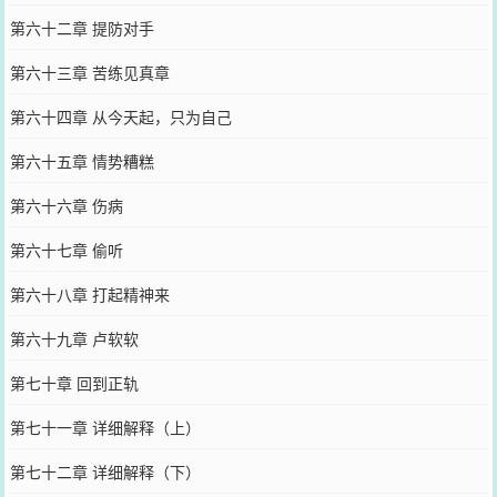
第六十二章 提防对手
第六十三章 苦练见真章
第六十四章 从今天起，只为自己
第六十五章 情势糟糕
第六十六章 伤病
第六十七章 偷听
第六十八章 打起精神来
第六十九章 卢软软
第七十章 回到正轨
第七十一章 详细解释（上）
第七十二章 详细解释（下）