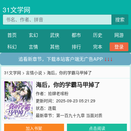
31文学网
搜索
首页
玄幻
武侠
都市
历史
网游
科幻
言情
其他
排行
完本
登录
追看新章节，下载本站客户端无广告APP
↓↓↓
31文学网
>
言情小说
> 海后，你的学霸马甲掉了
海后，你的学霸马甲掉了
作者：
拾肆老嗦粉
更新时间：2025-09-23 05:21:29
状态：连载
最新章节：
第一百九十九章 当面对质
加入书架
点击阅读