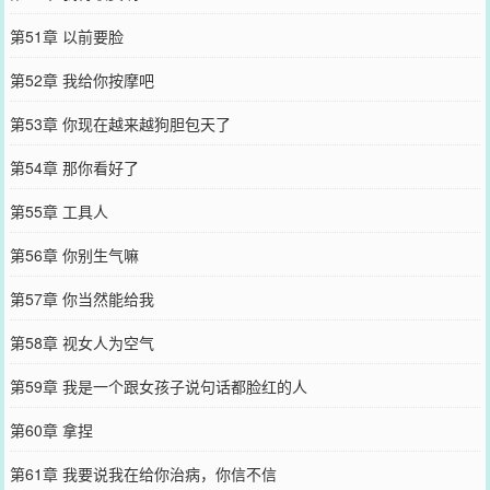
第51章 以前要脸
第52章 我给你按摩吧
第53章 你现在越来越狗胆包天了
第54章 那你看好了
第55章 工具人
第56章 你别生气嘛
第57章 你当然能给我
第58章 视女人为空气
第59章 我是一个跟女孩子说句话都脸红的人
第60章 拿捏
第61章 我要说我在给你治病，你信不信