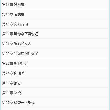
第17章 好粗鲁
第18章 我想要
第19章 实际行动
第20章 等你拿下再说吧
第21章 狠心的女人
第22章 我现在记住你了
第23章 狗胆包天
第24章 你闭嘴
第25章 报恩
第26章 补偿
第27章 检查一下身体