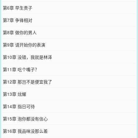
第6章 早生贵子
第7章 争锋相对
第8章 做你的男人
第9章 请开始你的表演
第10章 没错，我就是林泽
第11章 吃个嘴子？
第12章 那岂不是便宜我了
第13章 炫耀
第14章 指日可待
第15章 泡你都没有信心
第16章 我品味没那么差