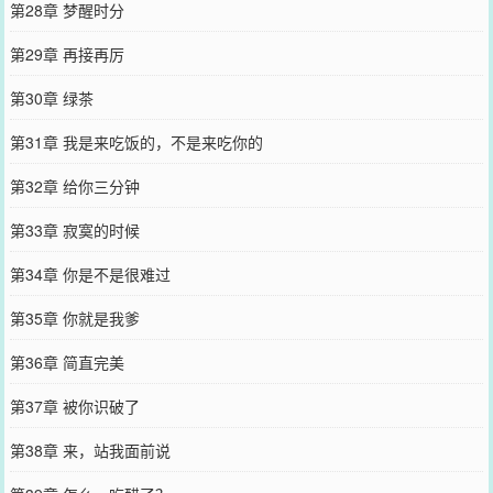
第28章 梦醒时分
第29章 再接再厉
第30章 绿茶
第31章 我是来吃饭的，不是来吃你的
第32章 给你三分钟
第33章 寂寞的时候
第34章 你是不是很难过
第35章 你就是我爹
第36章 简直完美
第37章 被你识破了
第38章 来，站我面前说