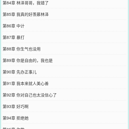
第84章 林泽哥哥，我错了
第85章 我真的好羡慕林泽
第86章 中计
第87章 暴打
第88章 你生气也没用
第89章 你是自由的，我也是
第90章 先办正事儿
第91章 我本来就人美心善
第92章 你对自己也太没信心了
第93章 好巧啊
第94章 拒绝她