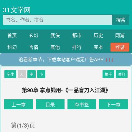
31文学网
搜索
首页
玄幻
武侠
都市
历史
网游
科幻
言情
其他
排行
完本
登录
追看新章节，下载本站客户端无广告APP
↓↓↓
字体
大
中
小
换手
关灯
第90章 拿点钱用-《一品盲刀入江湖》
上一章
目录
存书签
下一章
第(1/3)页