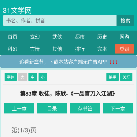
31文学网
搜索
首页
玄幻
武侠
都市
历史
网游
科幻
言情
其他
排行
完本
登录
追看新章节，下载本站客户端无广告APP
↓↓↓
字体
大
中
小
换手
关灯
第83章 收徒，陈欣-《一品盲刀入江湖》
上一章
目录
存书签
下一章
第(1/3)页