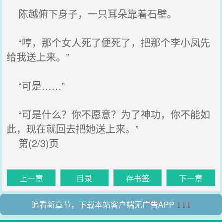
陈越俯下身子，一只耳朵靠着石壁。
“哼，那个女人死了便死了，把那个李小凤先
给我送上来。”
“可是……”
“可是什么？你不愿意？为了神功，你不能如
此，现在就回去把她送上来。”
第(2/3)页
上一章
目录
存书签
下一章
追看新章节，下载本站客户端无广告APP
↓↓↓