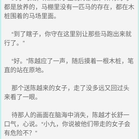
都是放养的，马棚里没有一匹马的存在，都在木
桩围着的马场里面。
“到了瞎子，你守在这里别让那些马跑出来就
行了。”
“好。”陈越应了一声，随后摸着一根木桩，笔
直的站在原地。
那个送陈越来的女子，走了没多远又回过头
来看了一眼。
待那人的画面在脑海中消失，陈越才长舒一
口气，心说。“小九，你说被他们带走的女子会
有危险不？”