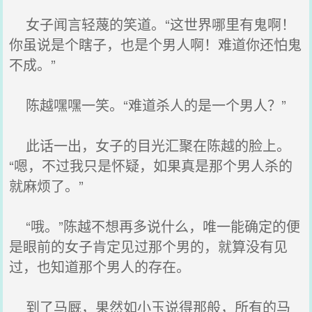
女子闻言轻蔑的笑道。“这世界哪里有鬼啊！
你虽说是个瞎子，也是个男人啊！难道你还怕鬼
不成。”
陈越嘿嘿一笑。“难道杀人的是一个男人？”
此话一出，女子的目光汇聚在陈越的脸上。
“嗯，不过我只是怀疑，如果真是那个男人杀的
就麻烦了。”
“哦。”陈越不想再多说什么，唯一能确定的便
是眼前的女子肯定见过那个男的，就算没有见
过，也知道那个男人的存在。
到了马厩，果然如小玉说得那般，所有的马