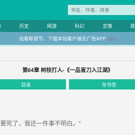
市
历史
网游
科幻
言情
其
追看新章节，下载本站客户端无广告APP
↓↓↓
第64章 树枝打人-《一品盲刀入江湖》
目录
存书签
要死了，我还一件事不明白。”