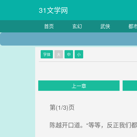
31文学网
首页
玄幻
武侠
都
字体
大
中
小
上一章
第(1/3)页
陈越开口道。“等等，反正我们都