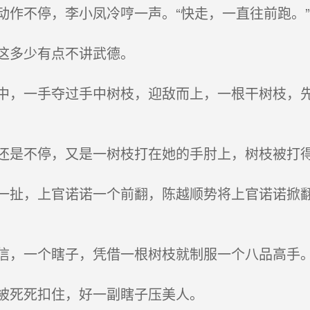
作不停，李小凤冷哼一声。“快走，一直往前跑。”
这多少有点不讲武德。
，一手夺过手中树枝，迎敌而上，一根干树枝，先
是不停，又是一树枝打在她的手肘上，树枝被打
扯，上官诺诺一个前翻，陈越顺势将上官诺诺掀翻
，一个瞎子，凭借一根树枝就制服一个八品高手
被死死扣住，好一副瞎子压美人。