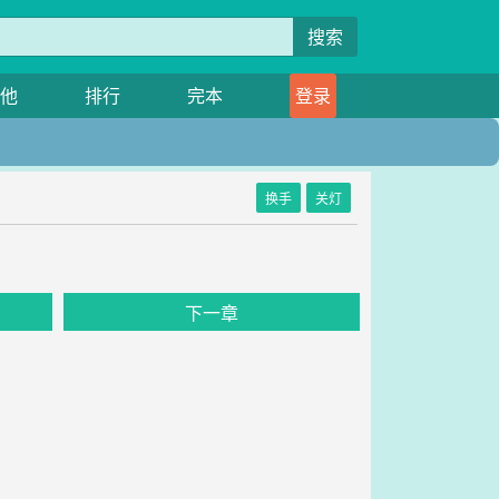
搜索
他
排行
完本
登录
换手
关灯
下一章