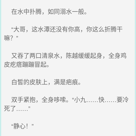
在水中扑腾，如同溺水一般。
“大哥，这水潭还没有你高，你这么折腾干
嘛？”
又吞了两口清泉水，陈越缓缓起身，全身鸡
皮疙瘩蹦蹦冒起。
白皙的皮肤上，满是疤痕。
双手紧抱，全身哆嗦。“小九……快……要冷
死了……”
“静心！”