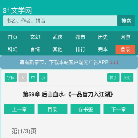
31文学网
搜索
首页
玄幻
武侠
都市
历史
网游
科幻
言情
其他
排行
完本
登录
追看新章节，下载本站客户端无广告APP
↓↓↓
字体
大
中
小
换手
关灯
第59章 后山血水-《一品盲刀入江湖》
上一章
目录
存书签
下一章
第(1/3)页