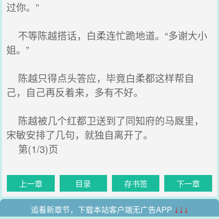
过你。”
不等陈越搭话，白柔连忙跪地道。“多谢大小
姐。”
陈越只得点头答应，毕竟白柔都这样帮自
己，自己再反着来，多有不好。
陈越被几个红都卫送到了同知府的马厩里，
宋敏安排了几句，就独自离开了。
第(1/3)页
上一章
目录
存书签
下一章
追看新章节，下载本站客户端无广告APP
↓↓↓