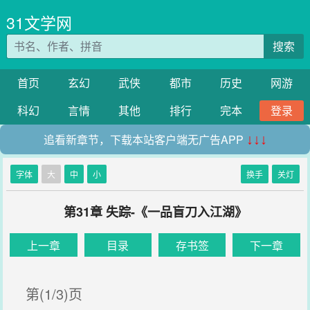
31文学网
搜索
首页
玄幻
武侠
都市
历史
网游
科幻
言情
其他
排行
完本
登录
追看新章节，下载本站客户端无广告APP
↓↓↓
字体
大
中
小
换手
关灯
第31章 失踪-《一品盲刀入江湖》
上一章
目录
存书签
下一章
第(1/3)页