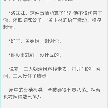
“洛妹妹，这件事情能算了吗？他不仅伤害了
你，还欺骗陈公子。”黄玉林的语气激动，胸腔
起伏。
“好了，黄姐姐，谢谢你。”
“你没事就好，没什么的。”
说完，三人朝清风客栈走去，打开门的一瞬
间，三人停住了脚步。
屋中的桌椅板凳，全被砸得七零八落。柜台
也被翻得散七落八。