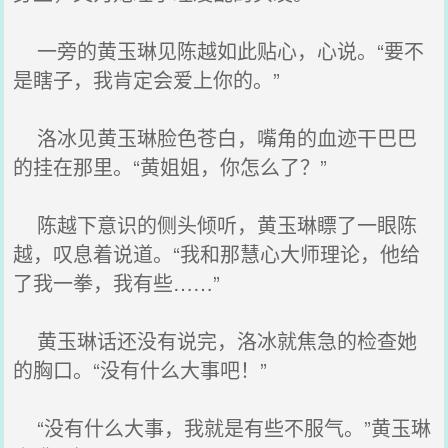
一旁的黄玉琳见陈越如此贴心，心说。“要不
是瞎子，我肯定会爱上你的。”
洛冰见黄玉琳脸色苍白，嘴角的血迹干巴巴
的挂在那里。“黄姐姐，你怎么了？”
陈越下意识的侧头倾听，黄玉琳瞟了一眼陈
越，叹息着说道。“我和那慧心大师理论，他给
了我一拳，我有些……”
黄玉琳话还没有说完，洛冰就焦急的检查她
的胸口。“没有什么大事吧！”
“没有什么大事，我就是有些不服气。”黄玉琳